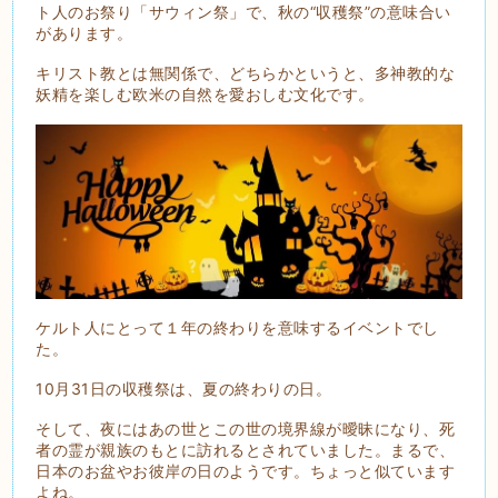
ト人のお祭り「サウィン祭」で、秋の“収穫祭”の意味合い
があります。
キリスト教とは無関係で、どちらかというと、多神教的な
妖精を楽しむ欧米の自然を愛おしむ文化です。
ケルト人にとって１年の終わりを意味するイベントでし
た。
10月31日の収穫祭は、夏の終わりの日。
そして、夜にはあの世とこの世の境界線が曖昧になり、死
者の霊が親族のもとに訪れるとされていました。まるで、
日本のお盆やお彼岸の日のようです。ちょっと似ています
よね。