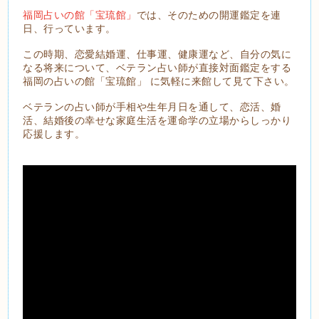
福岡占いの館「宝琉館」
では、そのための開運鑑定を連
日、行っています。
この時期、恋愛結婚運、仕事運、健康運など、自分の気に
なる将来について、ベテラン占い師が直接対面鑑定をする
福岡の占いの館「宝琉館」 に気軽に来館して見て下さい。
ベテランの占い師が手相や生年月日を通して、恋活、婚
活、結婚後の幸せな家庭生活を運命学の立場からしっかり
応援します。