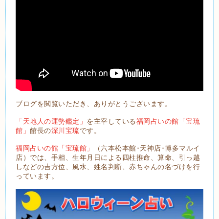
ブログを閲覧いただき、ありがとうございます。
「天地人の運勢鑑定」
を主宰している
福岡占いの館「宝琉
館」
館長の
深川宝琉
です。
福岡占いの館「宝琉館」
（六本松本館･天神店･博多マルイ
店）では、手相、生年月日による四柱推命、算命、引っ越
しなどの吉方位、風水、姓名判断、赤ちゃんの名づけを行
っています。