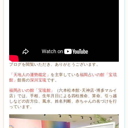
ブログを閲覧いただき、ありがとうございます。
「天地人の運勢鑑定」
を主宰している
福岡占いの館「宝琉
館」
館長の
深川宝琉
です。
福岡占いの館「宝琉館」
（六本松本館･天神店･博多マルイ
店）では、手相、生年月日による四柱推命、算命、引っ越
しなどの吉方位、風水、姓名判断、赤ちゃんの名づけを行
っています。