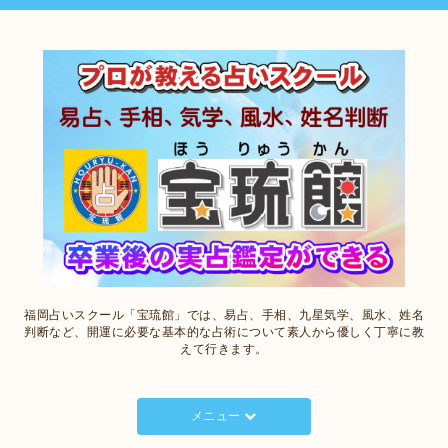
福岡占いスクール「宝琉館」では、易占、手相、九星気学、風水、姓名
判断など、開運に必要な基本的な占術について素人から優しく丁寧に教
えて行きます。
メニュー