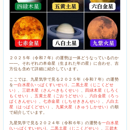
２０２５年（令和７年）の運勢は一体どうなっているのか
――。それぞれの本命星（生まれた年の星）に合わせ、吉
方位も含めて詳細に紹介しています。
ここでは、九星気学で見る２０２５年（令和７年）の運勢
を
一白水星(いっぱくすいせい)
、
二黒土星（じこくどせ
い）
、
三碧木星（さんぺきもくせい）
、
四緑木星（しろく
もくせい）
、
五黄土星（ごおうどせい）
、
六白金星（ろっ
ぱくきんせい）
、
七赤金星（しちせききんせい）
、
八白土
星（はっぱくどせい）
、
九紫火星（きゅうしかせい）
の順
で紹介しています。
九星気学で見る２０２４年（令和６年）の運勢を
一白水星
(いっぱくすいせい)
、
二黒土星（じこくどせい）
、
三碧木