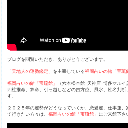
ブログを閲覧いただき、ありがとうございます。
「天地人の運勢鑑定」
を主宰している
福岡占いの館「宝琉
福岡占いの館「宝琉館」
（六本松本館･天神店･博多マル
四柱推命、算命、引っ越しなどの吉方位、風水、姓名判断
す。
２０２５年の運勢がどうなっていくか、恋愛運、仕事運、
て行きたい方々は、
福岡占いの館「宝琉館」
にご来館下さ