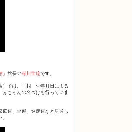
館」
館長の
深川宝琉
です。
イ店）では、手相、生年月日による
、赤ちゃんの名づけを行っていま
家庭運、金運、健康運など見通し
い。