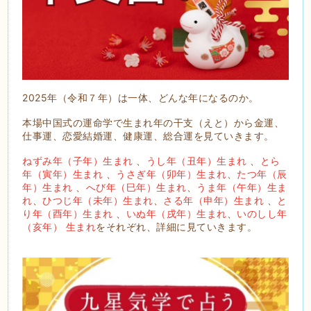
2025年（令和７年）は一体、どんな年になるのか。
本場中国式の運命学で生まれ年の干支（えと）から金運、
仕事運、恋愛結婚運、健康運、総合運を見ていきます。
ねずみ年（子年）生まれ
、
うし年（丑年）生まれ
、
とら
年（寅年）生まれ
、
うさぎ年（卯年）生まれ
、
たつ年（辰
年）生まれ
、
へび年（巳年）生まれ
、
うま年（午年）生ま
れ
、
ひつじ年（未年）生まれ
、
さる年（申年）生まれ
、
と
り年（酉年）生まれ
、
いぬ年（戌年）生まれ
、
いのしし年
（亥年） 生まれ
をそれぞれ、詳細に見ていきます。