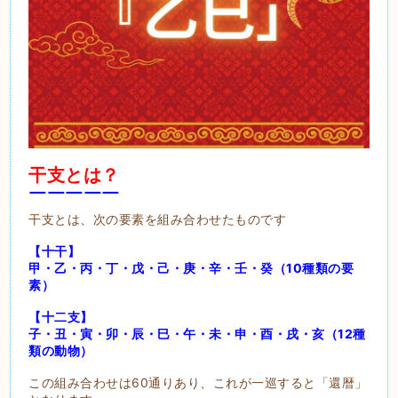
干支とは？
￣￣￣￣￣
干支とは、次の要素を組み合わせたものです
【十干】
甲・乙・丙・丁・戊・己・庚・辛・壬・癸（10種類の要
素）
【十二支】
子・丑・寅・卯・辰・巳・午・未・申・酉・戌・亥（12種
類の動物）
この組み合わせは60通りあり、これが一巡すると「還暦」