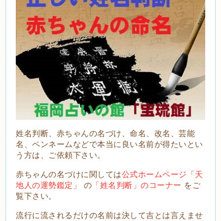
姓名判断、赤ちゃんの名づけ、命名、改名、芸能
名、ペンネームなどで本当に良い名前が得たいとい
う方は、ご依頼下さい。
赤ちゃんの名づけに関しては
公式ホームページ「天
地人の運勢鑑定」
の
「姓名判断」のコーナー
をご
覧下さい。
流
行に流されるだけの名前は決して吉とは言えませ