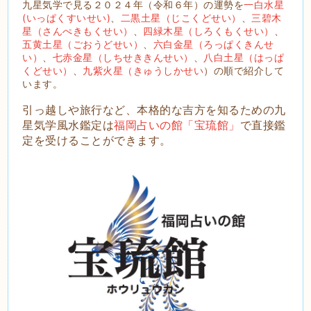
九星気学で見る２０２４年（令和６年）の運勢を
一白水星
(いっぱくすいせい)
、
二黒土星（じこくどせい）
、
三碧木
星（さんぺきもくせい）
、
四緑木星（しろくもくせい）
、
五黄土星（ごおうどせい）
、
六白金星（ろっぱくきんせ
い）
、
七赤金星（しちせききんせい）
、
八白土星（はっぱ
くどせい）
、
九紫火星（きゅうしかせい
）の順で紹介して
います。
引っ越しや旅行など、本格的な吉方を知るための九
星気学風水鑑定は
福岡占いの館「宝琉館」
で直接鑑
定を受けることができます。