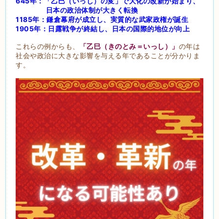
645年：「乙巳（いっし）の変」で大化の改新が始まり、
日本の政治体制が大きく転換
1185年：鎌倉幕府が成立し、実質的な武家政権が誕生
1905年：日露戦争が終結し、日本の国際的地位が向上
これらの例からも、
「乙巳（きのとみ＝いっし）」
の年は
社会や政治に大きな影響を与える年であることが分かりま
す。