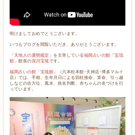
明けましておめでとうございます。
いつもブログを閲覧いただき、ありがとうございます。
「天地人の運勢鑑定」
を主宰している
福岡占いの館「宝琉
館」
館長の
深川宝琉
です。
福岡占いの館「宝琉館」
（六本松本館･天神店･博多マルイ
店）では、手相、生年月日による四柱推命、算命、引っ越
しなどの吉方位、風水、姓名判断、赤ちゃんの名づけを行
っています。