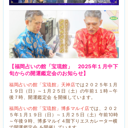
【福岡占いの館「宝琉館」 2025
年１月中下
旬
からの開運鑑定会のお知らせ】
福岡占いの館「宝琉館」天神店
では２０２５年１月
１９日（日）～１月２５日（土）の午前１１時～午
後７時、開運鑑定会 を開催しています。
福岡占いの館「宝琉館」博多マルイ店
では、２０２
５年１月１９日（日）～１月２５日（土）午前10時
～午後９時、博多マルイ４階下りエスカレーター横
で開運鑑定会 を開催しています。