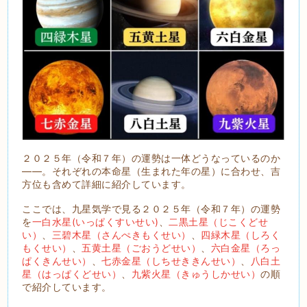
２０２５年（令和７年）の運勢は一体どうなっているのか
――。それぞれの本命星（生まれた年の星）に合わせ、吉
方位も含めて詳細に紹介しています。
ここでは、九星気学で見る２０２５年（令和７年）の運勢
を
一白水星(いっぱくすいせい)
、
二黒土星（じこくどせ
い）
、
三碧木星（さんぺきもくせい）
、
四緑木星（しろく
もくせい）
、
五黄土星（ごおうどせい）
、
六白金星（ろっ
ぱくきんせい）
、
七赤金星（しちせききんせい）
、
八白土
星（はっぱくどせい）
、
九紫火星（きゅうしかせい）
の順
で紹介しています。