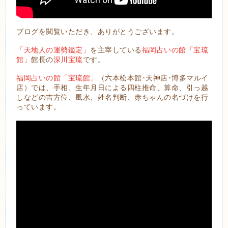
ブログを閲覧いただき、ありがとうございます。
「天地人の運勢鑑定」
を主宰している
福岡占いの館「宝琉
館」
館長の
深川宝琉
です。
福岡占いの館「宝琉館」
（六本松本館･天神店･博多マルイ
店）では、手相、生年月日による四柱推命、算命、引っ越
しなどの吉方位、風水、姓名判断、赤ちゃんの名づけを行
っています。