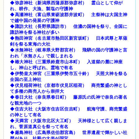
◆弥彦神社（新潟県西蒲原郡弥彦村） 霊山として仰が
れ、耕作、大漁、製塩の守護神
◆高瀬神社（富山県東砺波郡井波町） 主祭神は大国主神
で越中国の発展の守護神
◆諏訪大社（長野県諏訪市） 信濃の国神を祭り、全国に
諏訪神を祭る神社が多い
◆熱田神宮（名古屋市熱田区新宮坂町） 日本武尊と草薙
剣を祭る東海の大社
◆水無神社（岐阜県大野郡宮村） 飛騨の国の守護神と言
われ「水無さん」で親しまれる
◆椿大神社（三重県鈴鹿市山本町） 入道獄の麓に神座
し、神山と呼ばれ、霊地で有名
◆伊勢皇大神宮（三重県伊勢市五十鈴） 天照大神を祭る
全国の至上神社
◆伏見稲荷神社（京都市伏見区稲荷） 商売繁盛の神とし
て多種の商売人から崇拝大
◆春日大社（奈良県春日町） 藤原氏の氏神で奈良の著名
な観光地の一つ
◆住吉大社（大阪市住吉区住吉町） 航海守護、商売繁盛
の神として有名
◆天満宮（大阪市北区大工町） 天神様として広く親しま
れ、菅原道真公を祭って有名
◆厳島神社（広島県佐伯郡宮島） 世界遺産で輝かしい社
歴があり、社殿の大半が国宝