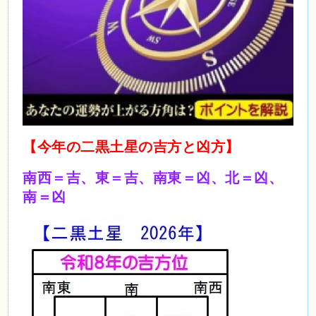
【今年の二黒土星の吉方と凶方】
南西＝吉、東＝吉、南東＝凶、北＝凶、
南＝凶