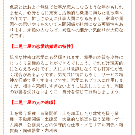
色恋とはおよそ無縁で仕事が恋人になるような年かもしれ
ません。心身ともに充実し活動的な機運に満ちた意欲満々
の年です。忙しさゆえに仕事人間になるあまり、家庭や周
囲への思いやりを欠いて人間関係が粗雑になる可能性もあ
ります。未婚の人ならば、異性への細かい気配りが大切な
時です。
【二黒土星の恋愛結婚運の特性】
親切な性格は恋愛にも発揮されます。相手の本質を冷静に
じっくり見極めることができるでしょう。それだけ現実的
にとらえるわけです。人により意識しなくても打算性が働
く場合があるようです。男女共に情にもろく、サービス精
神が旺盛で尽くすタイプです。恋愛にもプラスに作用しま
すが、相手を束縛しすぎないように注意しましょう。周囲
の影響を受けないように、自分を信じて行動しましょう。
【二黒土星の人の適職】
土を扱う業種・農業関係・土を加工したり建物を扱う業
種・不動産関係・土建業・大衆的な娯楽を扱う業種・ゲー
ム業界・公務員などの保守的な仕事・メモリアル関係・雑
貨商・陶磁器業・内科医