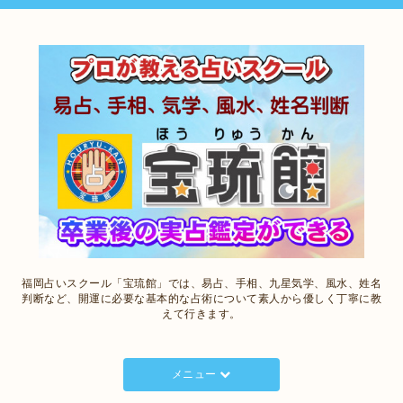
福岡占いスクール「宝琉館」では、易占、手相、九星気学、風水、姓名
判断など、開運に必要な基本的な占術について素人から優しく丁寧に教
えて行きます。
メニュー