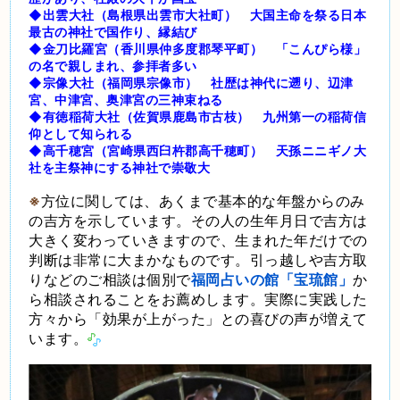
◆出雲大社（島根県出雲市大社町） 大国主命を祭る日本
最古の神社で国作り、縁結び
◆金刀比羅宮（香川県仲多度郡琴平町） 「こんぴら様」
の名で親しまれ、参拝者多い
◆宗像大社（福岡県宗像市） 社歴は神代に遡り、辺津
宮、中津宮、奥津宮の三神束ねる
◆有徳稲荷大社（佐賀県鹿島市古枝） 九州第一の稲荷信
仰として知られる
◆高千穂宮（宮崎県西臼杵郡高千穂町） 天孫ニニギノ大
社を主祭神にする神社で崇敬大
※
方位に関しては、あくまで基本的な年盤からのみ
の吉方を示しています。その人の生年月日で吉方は
大きく変わっていきますので、生まれた年だけでの
判断は非常に大まかなものです。引っ越しや吉方取
りなどのご相談は個別で
福岡占いの館「宝琉館」
か
ら相談されることをお薦めします。実際に実践した
方々から「効果が上がった」との喜びの声が増えて
います。