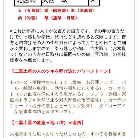
※これは非常に大まかな吉方と凶方です。その年の吉方だ
けで引っ越しや移転、旅行などを決めると失敗します。吉
方と凶方はその人の生年月日によって月ごとや日ごとで細
かく変化しますので、引っ越しや移転、吉方取り（お水取
り）などの吉方や日取りは福岡占いの館「宝琉館」の直接
鑑定をお薦めします。
【二黒土星の人のツキを呼び込むパワーストーン】
トパーズ（消極性を払しょくし繁栄、名誉運アップ）、パ
ール（純潔を象徴し、感情を穏和に丸くする）、ガーネッ
ト（心と血液を浄化する作用がある）、メノウ（瑪瑙＝家
庭のトラブル未然防止や対人関係の改善強化）、ガーデン
クォーツ（心身の癒しとヒーリング効果）、タイガーアイ
（新規事業成功と金運アップ）。
【二黒土星の象意＝地（坤）＝南西】
大地のような広々とゆったりしたもの、すべてを包容する