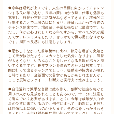
●今年は運気が上々です。人生の目標に向かってチャレン
ジする良い年であり、長年の夢に向かう時。仕事も勉強も
充実し、行動や言動に活気がみなぎってきます。積極的に
行動することで上司の目にとまり、評価も上がって昇進の
チャンス到来です。増改築、事業拡張などは最適です。た
だし、何かと心せわしくなる年ですから、すべてが気が緩
んでケアレスミスをしたり、せっかちで勇み足になりがち
です。周囲の反感にも注意しましょう。
●思わしくなかった前年後半に比べ、節分を過ぎて突如と
して天が抜けたようにスカッとした気分になります。気持
が大きくなり、いろんなことをしたくなる意欲が沸々と湧
いてくる年です。長年プランを温めてきた人は独立して世
間に打って出るチャンスでしょう。援助者や協力者が現れ
る時でもあり、金銭面での苦労があるかもしれませんが、
ここは度胸とファイト、決断力と実行力で進みましょう。
●自信過剰で派手な言動は敵を作り、独断で結論を急ぐと
周りの人から見放されることもあるので、十二分に注意し
て進んでいく必要があります。とくに今年は歳破が六白金
星の位置に来ているので、例年に比べて、独断による波乱
は想像以上に強いものがあります。その点をしっかりわき
まえれば、今年は対外的に思い切ってアタックし、きっと