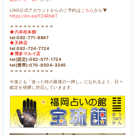
LINE公式アカウントからのご予約は
こちら
から▼
https://lin.ee/F2ARb8T
＝＝＝＝＝＝＝＝＝＝
◆六本松本館
tel:092-771-8867
◆天神店
tel:092-724-7724
◆博多マルイ店
tel(固定):092-577-1724
tel(携帯):070-8504-3345
＝＝＝＝＝＝＝＝＝＝
今後とも『迷った時の最後の一押し』になれるよう、日々
鑑定を研鑽し対応していきます。