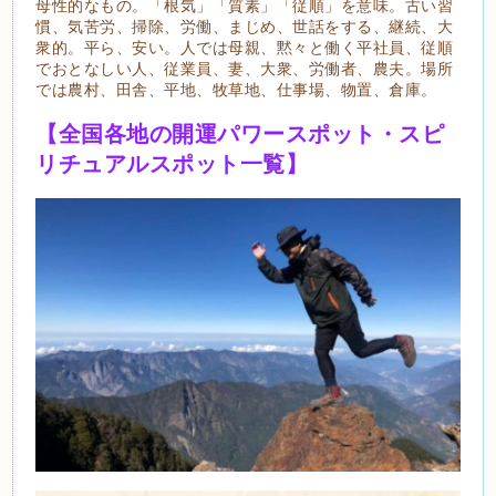
母性的なもの。「根気」「質素」「従順」を意味。古い習
慣、気苦労、掃除、労働、まじめ、世話をする、継続、大
衆的。平ら、安い。人では母親、黙々と働く平社員、従順
でおとなしい人、従業員、妻、大衆、労働者、農夫。場所
では農村、田舎、平地、牧草地、仕事場、物置、倉庫。
【全国各地の開運パワースポット・スピ
リチュアルスポット一覧】