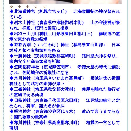
↓ ↓ ↓ ↓ ↓
◆北海道神宮（札幌市宮ヶ丘） 北海道開拓の神が祭られ
ている
◆岩木山神社（青森県中津軽郡岩木街） 山の守護神が祭
られ、拝殿、桜門は国宝に指定
◆出羽三山月山神社（山形県東田川郡山上） 修験道の霊
場で東北有数の祭場
◆都都古別（つつこわけ）神社（福島県東白川郡） 日本
武尊と都々古和気神を祭る
◆千勝神社（茨城県稲敷郡茎崎町） 猿田彦大神を祭り、
家内安全と商売繁盛を祈願
◆笠間稲荷神社（茨城県笠間市） 孝徳天皇の時代に創設
され、笠間城守の祈願社になる
◆氷川神社（埼玉県さいたま市高鼻町） 反賊討伐の祈願
神社として武将の崇拝が厚い
◆三峯神社（埼玉県秩父郡大滝村） 俗塵を離れた修行者
の霊場である仙境
◆日枝神社（東京都千代田区永田町） 江戸城の鎮守と定
められ、将軍、諸大名が参拝
◆明治神宮（東京都渋谷区代々木） 改めて言うまでもな
く国民敬慕の最高峰
◆寒川神社（神奈川県高座郡寒川町） 相撲の一宮として
著明