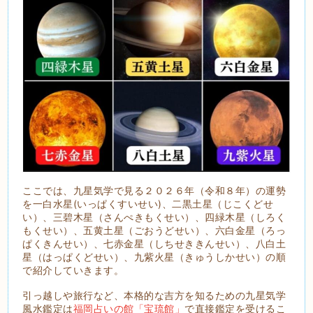
ここでは、九星気学で見る２０２６年（令和８年）の運勢
を一白水星(いっぱくすいせい)、二黒土星（じこくどせ
い）、三碧木星（さんぺきもくせい）、四緑木星（しろく
もくせい）、五黄土星（ごおうどせい）、六白金星（ろっ
ぱくきんせい）、七赤金星（しちせききんせい）、八白土
星（はっぱくどせい）、九紫火星（きゅうしかせい）の順
で紹介していきます。
引っ越しや旅行など、本格的な吉方を知るための九星気学
風水鑑定は
福岡占いの館「宝琉館」
で直接鑑定を受けるこ