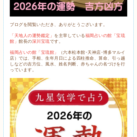
ブログを閲覧いただき、ありがとうございます。
「天地人の運勢鑑定」
を主宰している
福岡占いの館「宝琉
館」
館長の
深川宝琉
です。
福岡占いの館「宝琉館」
（六本松本館･天神店･博多マルイ
店）では、手相、生年月日による四柱推命、算命、引っ越
しなどの吉方位、風水、姓名判断、赤ちゃんの名づけを行
っています。