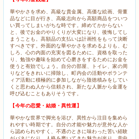
華やかさを求め、高級な貴金属、高価な絵画、骨董
品などに目が行き、高級志向から高額商品をついつ
い買ってしまいがちな時です。締めてかからない
と、後でお金のやりくりが大変になり、後悔してし
まうことも。高額品の支払いは計画性をもって決断
すべきです。外面的な華やかさを求めるよりも、む
しろ、心の内面の充実を図るために、資格を取った
り、勉強や趣味を始めて心磨きをするためにお金を
使うと有効でしょう。自分の部屋、トイレ、家の周
りなどをきれいに掃除し、町内会の活動やボランテ
ィア活動に積極的に参加しながら陰徳積みをしてい
くと思わぬ人から信頼され、新たな人脈から金運を
呼び込むこともありそうです。
【今年の恋愛・結婚・異性運】
華やかな世界で脚光を浴び、異性から注目を集めら
れやすい時期です。自分の才能や魅力が意外な人か
ら認められやすく、不遇のときに味わった苦い経験
がバネになり、人格を磨いてきた魅力が光り、意中