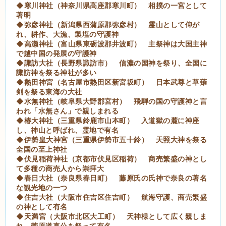
◆寒川神社（神奈川県高座郡寒川町） 相撲の一宮として
著明
◆弥彦神社（新潟県西蒲原郡弥彦村） 霊山として仰が
れ、耕作、大漁、製塩の守護神
◆高瀬神社（富山県東砺波郡井波町） 主祭神は大国主神
で越中国の発展の守護神
◆諏訪大社（長野県諏訪市） 信濃の国神を祭り、全国に
諏訪神を祭る神社が多い
◆熱田神宮（名古屋市熱田区新宮坂町） 日本武尊と草薙
剣を祭る東海の大社
◆水無神社（岐阜県大野郡宮村） 飛騨の国の守護神と言
われ「水無さん」で親しまれる
◆椿大神社（三重県鈴鹿市山本町） 入道獄の麓に神座
し、神山と呼ばれ、霊地で有名
◆伊勢皇大神宮（三重県伊勢市五十鈴） 天照大神を祭る
全国の至上神社
◆伏見稲荷神社（京都市伏見区稲荷） 商売繁盛の神とし
て多種の商売人から崇拝大
◆春日大社（奈良県春日町） 藤原氏の氏神で奈良の著名
な観光地の一つ
◆住吉大社（大阪市住吉区住吉町） 航海守護、商売繁盛
の神として有名
◆天満宮（大阪市北区大工町） 天神様として広く親しま
れ、菅原道真公を祭って有名