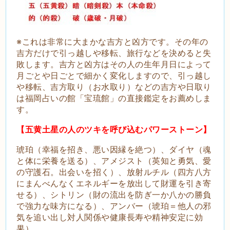
※これは非常に大まかな吉方と凶方です。その年の
吉方だけで引っ越しや移転、旅行などを決めると失
敗します。吉方と凶方はその人の生年月日によって
月ごとや日ごとで細かく変化しますので、引っ越し
や移転、吉方取り（お水取り）などの吉方や日取り
は福岡占いの館「宝琉館」の直接鑑定をお薦めしま
す。
【五黄土星の人のツキを呼び込むパワーストーン】
琥珀（幸福を招き、悪い因縁を絶つ）、ダイヤ（魂
と体に栄養を送る）、アメジスト（英知と勇気、愛
の守護石。出会いを招く）、放射ルチル（四方八方
にまんべんなくエネルギーを放出して財運を引き寄
せる）、シトリン（財の流出を防ぎ一か八かの勝負
で強力な味方になる）、アンバー（琥珀＝他人の邪
気を追い出し対人関係や健康長寿や精神安定に効
果）。