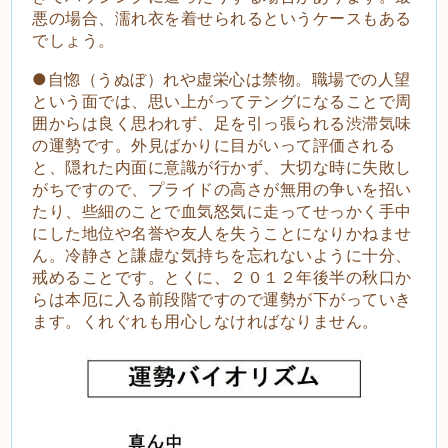
悪の場合、濡れ衣を着せられるというケースもある
でしょう。
●自惚（うぬぼ）れや虚栄心は禁物。職場での人望
という面では、思い上がってテングになることで周
囲からは良く思われず、足を引っ張られる渋滞気味
の運勢です。外見ばかりに目がいって評価される
と、隠れた内面に意識が行かず、大切な時に失敗し
がちですので、プライドの高さが無用の争いを招い
たり、些細のことで血気怒気に走ってせっかく手中
にした地位や名誉や友人を失うことになりかねませ
ん。冷静さと謙虚な気持ちを忘れないように十分、
戒めることです。とくに、２０１２年後半の秋口か
らは本厄に入る前段階ですので運勢が下がっていき
ます。くれぐれも用心しなければなりません。