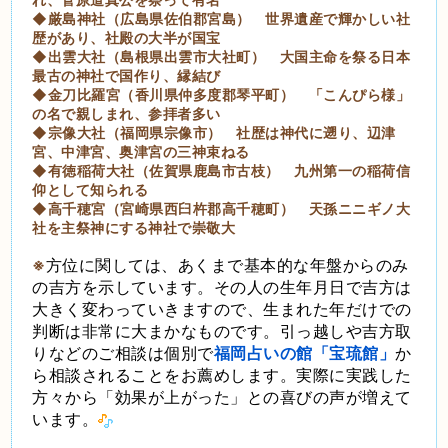
◆厳島神社（広島県佐伯郡宮島） 世界遺産で輝かしい社
歴があり、社殿の大半が国宝
◆出雲大社（島根県出雲市大社町） 大国主命を祭る日本
最古の神社で国作り、縁結び
◆金刀比羅宮（香川県仲多度郡琴平町） 「こんぴら様」
の名で親しまれ、参拝者多い
◆宗像大社（福岡県宗像市） 社歴は神代に遡り、辺津
宮、中津宮、奥津宮の三神束ねる
◆有徳稲荷大社（佐賀県鹿島市古枝） 九州第一の稲荷信
仰として知られる
◆高千穂宮（宮崎県西臼杵郡高千穂町） 天孫ニニギノ大
社を主祭神にする神社で崇敬大
※
方位に関しては、あくまで基本的な年盤からのみ
の吉方を示しています。その人の生年月日で吉方は
大きく変わっていきますので、生まれた年だけでの
判断は非常に大まかなものです。引っ越しや吉方取
りなどのご相談は個別で
福岡占いの館「宝琉館」
か
ら相談されることをお薦めします。実際に実践した
方々から「効果が上がった」との喜びの声が増えて
います。