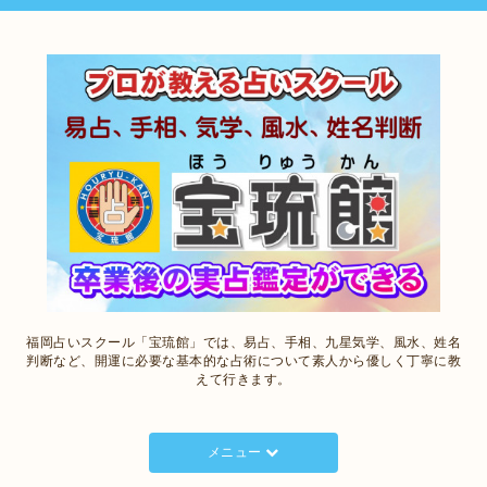
福岡占いスクール「宝琉館」では、易占、手相、九星気学、風水、姓名
判断など、開運に必要な基本的な占術について素人から優しく丁寧に教
えて行きます。
メニュー