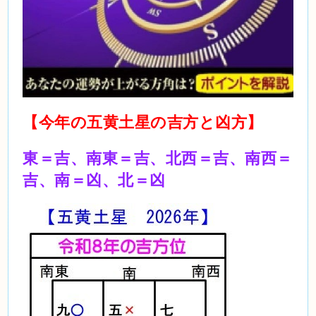
【今年の五黄土星の吉方と凶方】
東＝吉、南東＝吉、北西＝吉、南西＝
吉、南＝凶、北＝凶