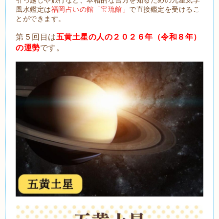
風水鑑定は
福岡占いの館「宝琉館」
で直接鑑定を受けるこ
とができます。
第５回目は
五黄土星の人の２０２６年（令和８年）
の運勢
です。