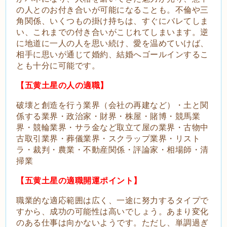
の人とのお付き合いが可能になることも。不倫や三
角関係、いくつもの掛け持ちは、すぐにバレてしま
い、これまでの付き合いがこじれてしまいます。逆
に地道に一人の人を思い続け、愛を温めていけば、
相手に思いが通じて婚約、結婚へゴールインするこ
とも十分に可能です。
【五黄土星の人の適職】
破壊と創造を行う業界（会社の再建など）・土と関
係する業界・政治家・財界・株屋・賭博・競馬業
界・競輪業界・サラ金など取立て屋の業界・古物中
古取引業界・葬儀業界・スクラップ業界・リスト
ラ・裁判・農業・不動産関係・評論家・相場師・清
掃業
【五黄土星の適職開運ポイント】
職業的な適応範囲は広く、一途に努力するタイプで
すから、成功の可能性は高いでしょう。あまり変化
のある仕事は向かないようです。ただし、単調過ぎ