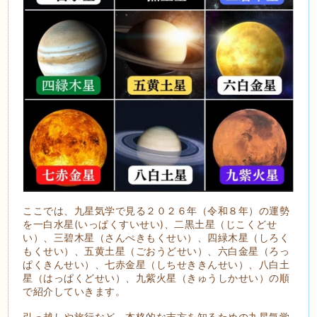
ここでは、九星気学で見る２０２６年（令和８年）の運勢
を一白水星(いっぱくすいせい)、二黒土星（じこくどせ
い）、三碧木星（さんぺきもくせい）、四緑木星（しろく
もくせい）、五黄土星（ごおうどせい）、六白金星（ろっ
ぱくきんせい）、七赤金星（しちせききんせい）、八白土
星（はっぱくどせい）、九紫火星（きゅうしかせい）の順
で紹介していきます。
引っ越しや旅行など、本格的な吉方を知るための九星気学