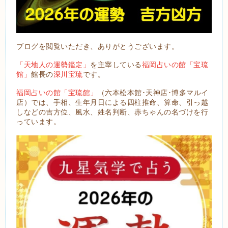
ブログを閲覧いただき、ありがとうございます。
「天地人の運勢鑑定」
を主宰している
福岡占いの館「宝琉
館」
館長の
深川宝琉
です。
福岡占いの館「宝琉館」
（六本松本館･天神店･博多マルイ
店）では、手相、生年月日による四柱推命、算命、引っ越
しなどの吉方位、風水、姓名判断、赤ちゃんの名づけを行
っています。