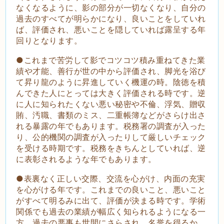
なくなるように、影の部分が一切なくなり、自分の
過去のすべてが明らかになり、良いことをしていれ
ば、評価され、悪いことを隠していれば露呈する年
回りとなります。
●これまで苦労して影でコツコツ積み重ねてきた業
績や才能、善行が世の中から評価され、脚光を浴び
て昇り龍のように昇進していく機運の時。陰徳を積
んできた人にとっては大きく評価される時です。逆
に人に知られたくない悪い秘密や不倫、浮気、贈収
賄、汚職、書類のミス、二重帳簿などがさらけ出さ
れる暴露の年でもあります。税務署の調査が入った
り、公的機関の調査が入ったりして厳しいチェック
を受ける時期です。税務をきちんとしていれば、逆
に表彰されるような年でもあります。
●表裏なく正しい交際、交流を心がけ、内面の充実
を心がける年です。これまでの良いこと、悪いこと
がすべて明るみに出て、評価が決まる時です。学術
関係でも過去の業績が幅広く知られるようになる一
方、過去の悪事も世間にさらされ、名誉を得るか、