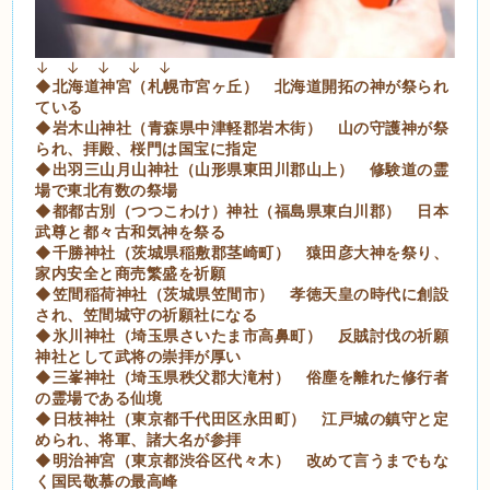
↓ ↓ ↓ ↓ ↓
◆北海道神宮（札幌市宮ヶ丘） 北海道開拓の神が祭られ
ている
◆岩木山神社（青森県中津軽郡岩木街） 山の守護神が祭
られ、拝殿、桜門は国宝に指定
◆出羽三山月山神社（山形県東田川郡山上） 修験道の霊
場で東北有数の祭場
◆都都古別（つつこわけ）神社（福島県東白川郡） 日本
武尊と都々古和気神を祭る
◆千勝神社（茨城県稲敷郡茎崎町） 猿田彦大神を祭り、
家内安全と商売繁盛を祈願
◆笠間稲荷神社（茨城県笠間市） 孝徳天皇の時代に創設
され、笠間城守の祈願社になる
◆氷川神社（埼玉県さいたま市高鼻町） 反賊討伐の祈願
神社として武将の崇拝が厚い
◆三峯神社（埼玉県秩父郡大滝村） 俗塵を離れた修行者
の霊場である仙境
◆日枝神社（東京都千代田区永田町） 江戸城の鎮守と定
められ、将軍、諸大名が参拝
◆明治神宮（東京都渋谷区代々木） 改めて言うまでもな
く国民敬慕の最高峰