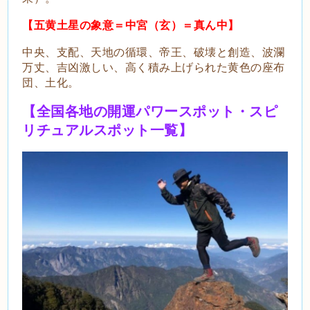
【五黄土星の象意＝中宮（玄）＝真ん中】
中央、支配、天地の循環、帝王、破壊と創造、波瀾
万丈、吉凶激しい、高く積み上げられた黄色の座布
団、土化。
【全国各地の開運パワースポット・スピ
リチュアルスポット一覧】