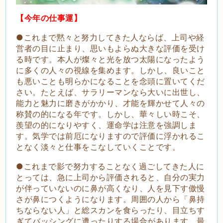
【今年の仕事運】
●これまで黙々と努力してきた人ならば、上司や経
営者の目に止まり、思いもよらぬ大きな評価を受け
る時です。本人が燦々と光を放つ太陽になったよう
に多くの人々の視線を集めます。しかし、良いこと
も悪いことも明らかになることを念頭に置いてくだ
さい。たとえば、サラリーマンなら大いに出世し、
能力と魅力に磨きがかかり、才能を輝かせて人々の
称賛の的になる年です。しかし、華々しい時こそ、
羨望の的になりやすく、運命学は注意を強調しま
す。気学では前厄になりますので評価に浮かれるこ
となく淡々と仕事をこなしていくことです。
●これまで影で努力することなく過ごしてきた人に
とっては、急に上司から評価されると、自分の実力
が伴っていないのに鼻が高くなり、人を見下す傲慢
さが鼻につくようになります。周囲の人から「鼻持
ちならない人」と総スカンを食らったり、目立ちす
ぎてバッシングに遭ったりする場合があります。最