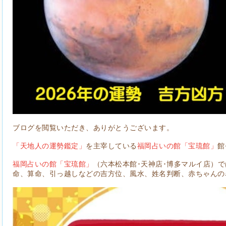
ブログを閲覧いただき、ありがとうございます。
「天地人の運勢鑑定」
を主宰している
福岡占いの館「宝琉館」
館
福岡占いの館「宝琉館」
（六本松本館･天神店･博多マルイ店）
命、算命、引っ越しなどの吉方位、風水、姓名判断、赤ちゃんの