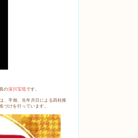
長の
深川宝琉
です。
では、手相、生年月日による四柱推
名づけを行っています。