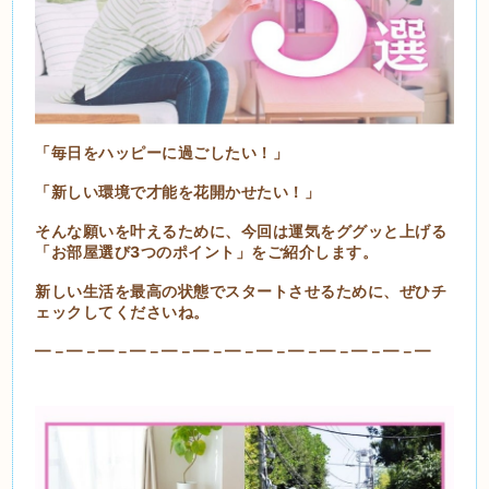
「毎日をハッピーに過ごしたい！」
「新しい環境で才能を花開かせたい！」
そんな願いを叶えるために、今回は運気をググッと上げる
「お部屋選び3つのポイント」をご紹介します。
新しい生活を最高の状態でスタートさせるために、ぜひチ
ェックしてくださいね。
━－━－━－━－━－━－━－━－━－━－━－━－━