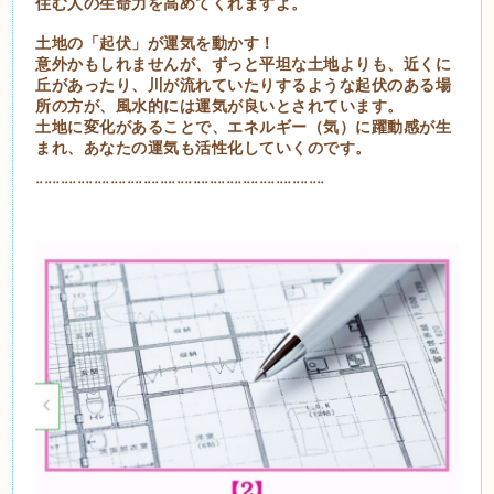
住む人の生命力を高めてくれますよ。
土地の「起伏」が運気を動かす！
意外かもしれませんが、ずっと平坦な土地よりも、近くに
丘があったり、川が流れていたりするような起伏のある場
所の方が、風水的には運気が良いとされています。
土地に変化があることで、エネルギー（気）に躍動感が生
まれ、あなたの運気も活性化していくのです。
¨¨¨¨¨¨¨¨¨¨¨¨¨¨¨¨¨¨¨¨¨¨¨¨¨¨¨¨¨¨¨¨¨¨¨