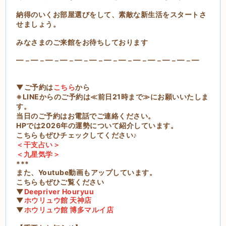
納得のいくお部屋選びをして、素敵な新生活をスタートさ
せましょう。
みなさまのご来館をお待ちしております
━－━－━－━－━－━－━－━－━－━－━－━－━
▼ご予約は
こちら
から
※LINEからのご予約は≪前日21時まで≫にお願いいたしま
す。
当日のご予約はお電話でご連絡ください。
HPでは2026年の運勢について紹介しています。
こちらもぜひチェックしてください♪
＜干支占い＞
＜九星気学＞
***
また、Youtube動画もアップしています。
こちらもぜひご覧ください
▼
Deepriver Houryuu
▼
ホウリュウ館 天神店
▼
ホウリュウ館 博多マルイ店