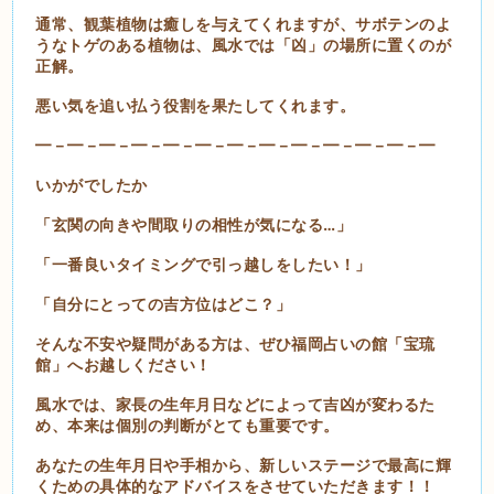
通常、観葉植物は癒しを与えてくれますが、サボテンのよ
うなトゲのある植物は、風水では「凶」の場所に置くのが
正解。
悪い気を追い払う役割を果たしてくれます。
━－━－━－━－━－━－━－━－━－━－━－━－━
いかがでしたか
「玄関の向きや間取りの相性が気になる…」
「一番良いタイミングで引っ越しをしたい！」
「自分にとっての吉方位はどこ？」
そんな不安や疑問がある方は、ぜひ福岡占いの館「宝琉
館」へお越しください！
風水では、家長の生年月日などによって吉凶が変わるた
め、本来は個別の判断がとても重要です。
あなたの生年月日や手相から、新しいステージで最高に輝
くための具体的なアドバイスをさせていただきます！！