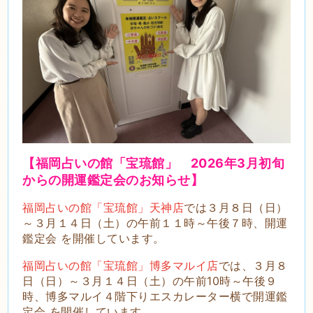
【福岡占いの館「宝琉館」
2026年3月初旬
からの開運鑑定会のお知らせ】
福岡占いの館「宝琉館」天神店
では３月８日（日）
～３月１４日（土）の午前１１時～午後７時、開運
鑑定会 を開催しています。
福岡占いの館「宝琉館」博多マルイ店
では、３月８
日（日）～３月１４日（土）の午前10時～午後９
時、博多マルイ４階下りエスカレーター横で開運鑑
定会 を開催しています。