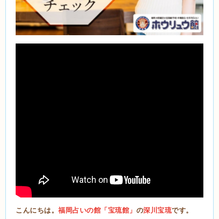
こんにちは。
福岡占いの館「宝琉館」
の
深川宝琉
です。