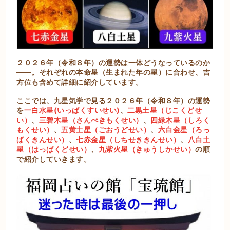
２０２６年（令和８年）の運勢は一体どうなっているのか
――。それぞれの本命星（生まれた年の星）に合わせ、吉
方位も含めて詳細に紹介しています。
ここでは、九星気学で見る２０２６年（令和８年）の運勢
を
一白水星(いっぱくすいせい)
、
二黒土星（じこくどせ
い）
、
三碧木星（さんぺきもくせい）
、
四緑木星（しろく
もくせい）
、
五黄土星（ごおうどせい）
、
六白金星（ろっ
ぱくきんせい）
、
七赤金星（しちせききんせい）
、
八白土
星（はっぱくどせい）
、
九紫火星（きゅうしかせい）
の順
で紹介していきます。