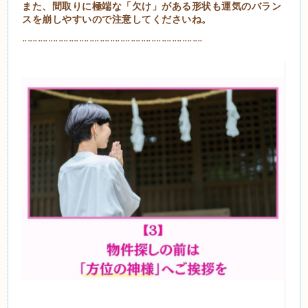
また、間取りに極端な「欠け」がある形状も運気のバラン
スを崩しやすいので注意してくださいね。
¨¨¨¨¨¨¨¨¨¨¨¨¨¨¨¨¨¨¨¨¨¨¨¨¨¨¨¨¨¨¨¨¨¨¨