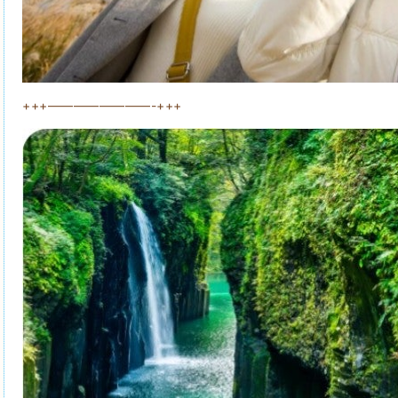
+++————————-+++