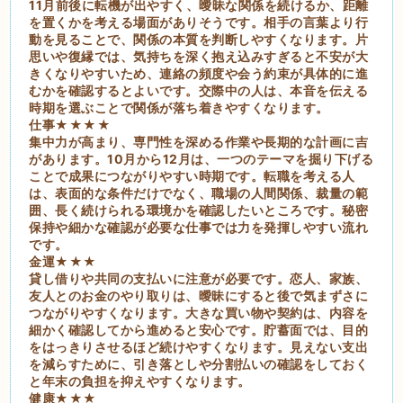
11月前後に転機が出やすく、曖昧な関係を続けるか、距離
を置くかを考える場面がありそうです。相手の言葉より行
動を見ることで、関係の本質を判断しやすくなります。片
思いや復縁では、気持ちを深く抱え込みすぎると不安が大
きくなりやすいため、連絡の頻度や会う約束が具体的に進
むかを確認するとよいです。交際中の人は、本音を伝える
時期を選ぶことで関係が落ち着きやすくなります。
仕事★★★★
集中力が高まり、専門性を深める作業や長期的な計画に吉
があります。10月から12月は、一つのテーマを掘り下げる
ことで成果につながりやすい時期です。転職を考える人
は、表面的な条件だけでなく、職場の人間関係、裁量の範
囲、長く続けられる環境かを確認したいところです。秘密
保持や細かな確認が必要な仕事では力を発揮しやすい流れ
です。
金運★★★
貸し借りや共同の支払いに注意が必要です。恋人、家族、
友人とのお金のやり取りは、曖昧にすると後で気まずさに
つながりやすくなります。大きな買い物や契約は、内容を
細かく確認してから進めると安心です。貯蓄面では、目的
をはっきりさせるほど続けやすくなります。見えない支出
を減らすために、引き落としや分割払いの確認をしておく
と年末の負担を抑えやすくなります。
健康★★★