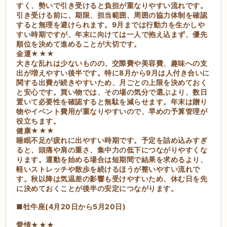
すく、勢いで引き受けると負担が重なりやすい流れです。
引き受ける前に、期限、担当範囲、周囲の協力体制を確認
すると無理を避けられます。9月までは行動力を生かしや
すい時期ですが、年末に向けては一人で抱え込まず、優先
順位を決めて進めることが大切です。
金運★★★
大きな乱れは少ないものの、交際費や美容費、趣味への支
出が増えやすい後半です。特に8月から9月は人付き合いに
関する出費が続きやすいため、月ごとの上限を決めておく
と安心です。買い物では、その場の気分で選ぶより、数日
置いて必要性を確認すると無駄を減らせます。年末は贈り
物やイベント費用が重なりやすいので、早めの予算管理が
役立ちます。
健康★★★
睡眠不足が疲れに出やすい時期です。予定を詰め込みすぎ
ると、頭痛や肩の重さ、集中力の低下につながりやすくな
ります。運動を始める場合は短期間で結果を求めるより、
軽いストレッチや散歩を続けるほうが整いやすい流れで
す。秋以降は気温差の影響も受けやすいため、休む日を先
に決めておくことが後半の安定につながります。
■牡牛座(4月20日から5月20日)
愛情★★★