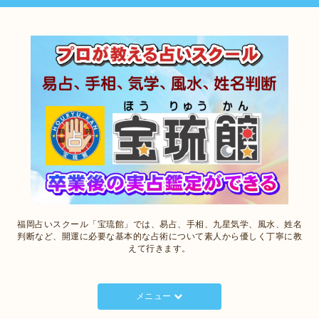
福岡占いスクール「宝琉館」では、易占、手相、九星気学、風水、姓名
判断など、開運に必要な基本的な占術について素人から優しく丁寧に教
えて行きます。
メニュー