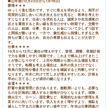
■山羊座(12月22日から1月19日)
愛情★★★
ゆっくり進む流れです。すぐに答えを求めるより、相手が
現実的な話し合いに向き合えるかを見ると、将来を考えや
すくなります。出会いを求める人は、誠実さや生活感覚の
近さを重視すると良い縁を見分けやすい時期です。交際中
の人は、結婚、仕事、住まい、お金について少しずつ話す
と関係が整います。一方で、責任感から我慢しすぎると気
持ちが重くなるため、自分の希望も伝えることが大切で
す。
仕事★★★★
10月から12月に責任が増えやすく、管理、調整、長期計画
で力を発揮しやすい時期です。これまで積み上げてきたこ
とが形になりやすく、上司や周囲から頼られる場面も増え
そうです。転職を考える場合は、条件の良さだけでなく、
将来の安定性や働き方が合うかを確認すると判断しやすく
なります。年末に向けて忙しさが増えやすいため、計画を
早めに立てることが成功の鍵になります。
金運★★★★
貯蓄や資産管理に吉があります。衝動買いよりも、必要な
ものを計画的に購入すると後悔が少なくなります。保険、
積み立て、ローン、固定費など、長期的なお金の管理を見
直すのに向いています。収入を大きく増やすより、無駄を
減らして守る力が働きやすい後半です。年末は仕事関連の