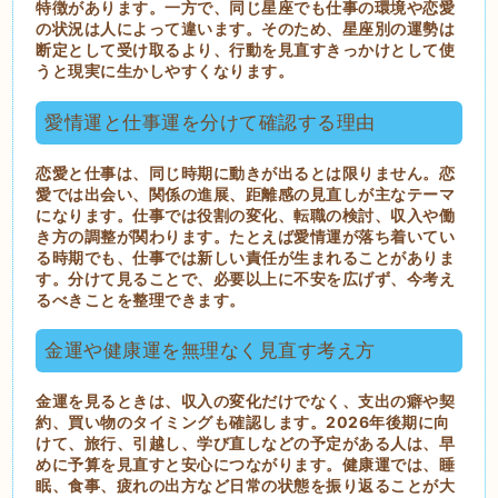
特徴があります。一方で、同じ星座でも仕事の環境や恋愛
の状況は人によって違います。そのため、星座別の運勢は
断定として受け取るより、行動を見直すきっかけとして使
うと現実に生かしやすくなります。
愛情運と仕事運を分けて確認する理由
恋愛と仕事は、同じ時期に動きが出るとは限りません。恋
愛では出会い、関係の進展、距離感の見直しが主なテーマ
になります。仕事では役割の変化、転職の検討、収入や働
き方の調整が関わります。たとえば愛情運が落ち着いてい
る時期でも、仕事では新しい責任が生まれることがありま
す。分けて見ることで、必要以上に不安を広げず、今考え
るべきことを整理できます。
金運や健康運を無理なく見直す考え方
金運を見るときは、収入の変化だけでなく、支出の癖や契
約、買い物のタイミングも確認します。2026年後期に向
けて、旅行、引越し、学び直しなどの予定がある人は、早
めに予算を見直すと安心につながります。健康運では、睡
眠、食事、疲れの出方など日常の状態を振り返ることが大