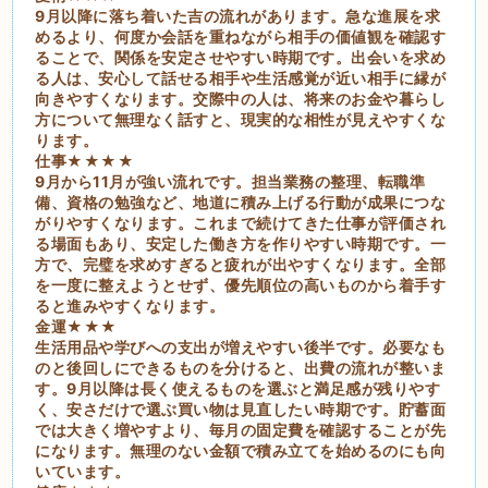
9月以降に落ち着いた吉の流れがあります。急な進展を求
めるより、何度か会話を重ねながら相手の価値観を確認す
ることで、関係を安定させやすい時期です。出会いを求め
る人は、安心して話せる相手や生活感覚が近い相手に縁が
向きやすくなります。交際中の人は、将来のお金や暮らし
方について無理なく話すと、現実的な相性が見えやすくな
ります。
仕事★★★★
9月から11月が強い流れです。担当業務の整理、転職準
備、資格の勉強など、地道に積み上げる行動が成果につな
がりやすくなります。これまで続けてきた仕事が評価され
る場面もあり、安定した働き方を作りやすい時期です。一
方で、完璧を求めすぎると疲れが出やすくなります。全部
を一度に整えようとせず、優先順位の高いものから着手す
ると進みやすくなります。
金運★★★
生活用品や学びへの支出が増えやすい後半です。必要なも
のと後回しにできるものを分けると、出費の流れが整いま
す。9月以降は長く使えるものを選ぶと満足感が残りやす
く、安さだけで選ぶ買い物は見直したい時期です。貯蓄面
では大きく増やすより、毎月の固定費を確認することが先
になります。無理のない金額で積み立てを始めるのにも向
いています。