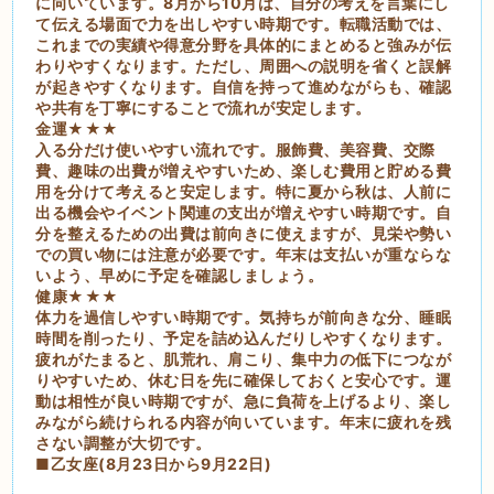
に向いています。8月から10月は、自分の考えを言葉にし
て伝える場面で力を出しやすい時期です。転職活動では、
これまでの実績や得意分野を具体的にまとめると強みが伝
わりやすくなります。ただし、周囲への説明を省くと誤解
が起きやすくなります。自信を持って進めながらも、確認
や共有を丁寧にすることで流れが安定します。
金運★★★
入る分だけ使いやすい流れです。服飾費、美容費、交際
費、趣味の出費が増えやすいため、楽しむ費用と貯める費
用を分けて考えると安定します。特に夏から秋は、人前に
出る機会やイベント関連の支出が増えやすい時期です。自
分を整えるための出費は前向きに使えますが、見栄や勢い
での買い物には注意が必要です。年末は支払いが重ならな
いよう、早めに予定を確認しましょう。
健康★★★
体力を過信しやすい時期です。気持ちが前向きな分、睡眠
時間を削ったり、予定を詰め込んだりしやすくなります。
疲れがたまると、肌荒れ、肩こり、集中力の低下につなが
りやすいため、休む日を先に確保しておくと安心です。運
動は相性が良い時期ですが、急に負荷を上げるより、楽し
みながら続けられる内容が向いています。年末に疲れを残
さない調整が大切です。
■乙女座(8月23日から9月22日)