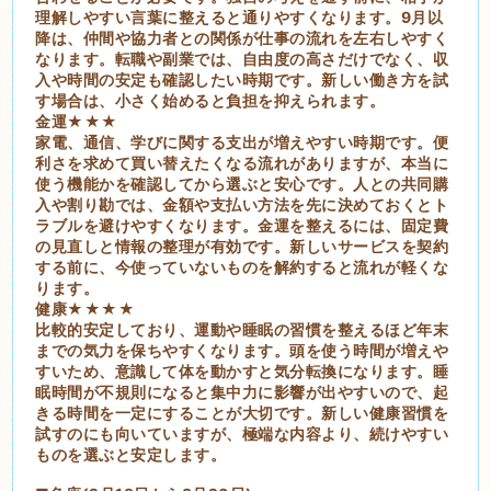
理解しやすい言葉に整えると通りやすくなります。9月以
降は、仲間や協力者との関係が仕事の流れを左右しやすく
なります。転職や副業では、自由度の高さだけでなく、収
入や時間の安定も確認したい時期です。新しい働き方を試
す場合は、小さく始めると負担を抑えられます。
金運★★★
家電、通信、学びに関する支出が増えやすい時期です。便
利さを求めて買い替えたくなる流れがありますが、本当に
使う機能かを確認してから選ぶと安心です。人との共同購
入や割り勘では、金額や支払い方法を先に決めておくとト
ラブルを避けやすくなります。金運を整えるには、固定費
の見直しと情報の整理が有効です。新しいサービスを契約
する前に、今使っていないものを解約すると流れが軽くな
ります。
健康★★★★
比較的安定しており、運動や睡眠の習慣を整えるほど年末
までの気力を保ちやすくなります。頭を使う時間が増えや
すいため、意識して体を動かすと気分転換になります。睡
眠時間が不規則になると集中力に影響が出やすいので、起
きる時間を一定にすることが大切です。新しい健康習慣を
試すのにも向いていますが、極端な内容より、続けやすい
ものを選ぶと安定します。