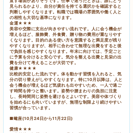
直す場面がありそうです。仕事で迷ったときは、誰にどう
見られるかより、自分が責任を持てる選択かを確認すると
判断しやすくなります。転職では職場の雰囲気や働く人と
の相性も大切な基準になります。
金運★★★
美容や交際に支出が向きやすい流れです。人に会う機会が
増えるほど、服飾費、外食費、贈り物の費用が重なりやす
くなります。目的のある使い方を意識すると満足度が残り
やすくなりますが、相手に合わせて無理な出費をすると後
で負担を感じやすくなります。年末に向けては、予定ごと
に予算を分けると安心です。気分を整える出費と見栄の出
費を分けて考えることが大切です。
健康★★★★
比較的安定した流れです。体を動かす習慣を入れると、気
分の切り替えがしやすくなります。特に10月以降は、人と
会う機会が増えるほど気疲れも出やすいため、一人で過ご
す時間を持つと整います。姿勢や腰まわりの負担に注意
し、長時間同じ姿勢を避けるとよいです。美容や体づくり
を始めるにも向いていますが、無理な制限より続けやすい
習慣が合っています。
■蠍座(10月24日から11月22日)
愛情★★★