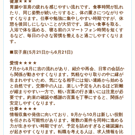
健康★★★
胃腸や首肩の疲れを感じやすい流れです。食事時間が乱れ
たり、同じ姿勢が続いたりすると、体の重さにつながりや
すくなります。仕事や勉強に集中しやすい時期ですが、休
憩を後回しにしないことが大切です。温かい食事を取る、
入浴で体を温める、寝る前のスマートフォン時間を短くす
るなど、毎日の小さな習慣を整えると過ごしやすくなりま
す。
■双子座(5月21日から6月21日)
愛情★★★★
7月から8月に吉の流れがあり、紹介や再会、日常の会話か
ら関係が動きやすくなります。気軽なやり取りの中に縁が
生まれやすいため、気になる相手には短い連絡から始める
と自然です。交際中の人は、楽しい予定を入れるほど距離
が縮まりやすい一方で、軽い言葉の行き違いには注意が必
要です。約束の確認や感謝の言葉を丁寧にすると、関係が
安定しやすくなります。
仕事★★★★
情報収集や発信に向いており、9月から10月は新しい役割
を任される可能性があります。複数の案件を同時に進める
力が生きやすい時期ですが、予定を詰めすぎると確認漏れ
が起きやすくなります。転職を考える人は、求人情報を比