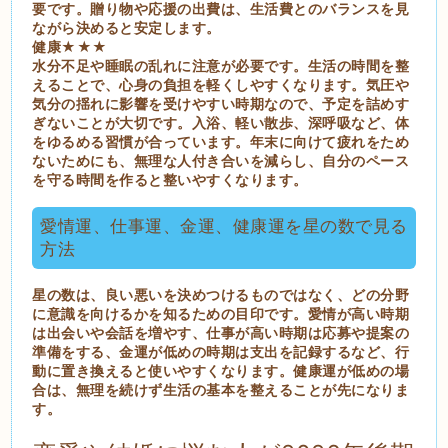
要です。贈り物や応援の出費は、生活費とのバランスを見
ながら決めると安定します。
健康★★★
水分不足や睡眠の乱れに注意が必要です。生活の時間を整
えることで、心身の負担を軽くしやすくなります。気圧や
気分の揺れに影響を受けやすい時期なので、予定を詰めす
ぎないことが大切です。入浴、軽い散歩、深呼吸など、体
をゆるめる習慣が合っています。年末に向けて疲れをため
ないためにも、無理な人付き合いを減らし、自分のペース
を守る時間を作ると整いやすくなります。
愛情運、仕事運、金運、健康運を星の数で見る
方法
星の数は、良い悪いを決めつけるものではなく、どの分野
に意識を向けるかを知るための目印です。愛情が高い時期
は出会いや会話を増やす、仕事が高い時期は応募や提案の
準備をする、金運が低めの時期は支出を記録するなど、行
動に置き換えると使いやすくなります。健康運が低めの場
合は、無理を続けず生活の基本を整えることが先になりま
す。