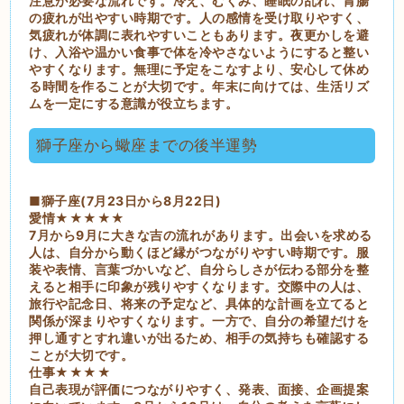
注意が必要な流れです。冷え、むくみ、睡眠の乱れ、胃腸
の疲れが出やすい時期です。人の感情を受け取りやすく、
気疲れが体調に表れやすいこともあります。夜更かしを避
け、入浴や温かい食事で体を冷やさないようにすると整い
やすくなります。無理に予定をこなすより、安心して休め
る時間を作ることが大切です。年末に向けては、生活リズ
ムを一定にする意識が役立ちます。
獅子座から蠍座までの後半運勢
■獅子座(7月23日から8月22日)
愛情★★★★★
7月から9月に大きな吉の流れがあります。出会いを求める
人は、自分から動くほど縁がつながりやすい時期です。服
装や表情、言葉づかいなど、自分らしさが伝わる部分を整
えると相手に印象が残りやすくなります。交際中の人は、
旅行や記念日、将来の予定など、具体的な計画を立てると
関係が深まりやすくなります。一方で、自分の希望だけを
押し通すとすれ違いが出るため、相手の気持ちも確認する
ことが大切です。
仕事★★★★
自己表現が評価につながりやすく、発表、面接、企画提案