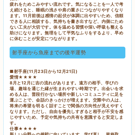
疲れをためこみやすい流れです。気になることを一人で考
え続けると、睡眠の浅さや肩の重さにつながりやすくなり
ます。11月前後は感情の起伏が体調に出やすいため、信頼
できる人に相談する、気持ちを書き出すなど、内側にため
ない工夫が大切です。体を温める習慣や深い呼吸も整える
助けになります。無理をして平気なふりをするより、早め
に休むことが安定につながります。
射手座から魚座までの後半運勢
■射手座(11月23日から12月21日)
愛情★★★★
8月と12月に吉の流れがあります。遠方の相手、学びの
場、趣味を通じた縁が生まれやすい時期です。出会いを求
める人は、普段行かない場所や新しいコミュニティに足を
運ぶことで、会話のきっかけが増えます。交際中の人は、
将来の希望を明るく話すことで関係の方向性が見えやすく
なります。ただし、自由を優先しすぎると相手が不安を感
じやすいため、予定や気持ちの共有を意識すると安定しま
す。
仕事★★★★
新しい分野への挑戦に向いています。学び直し、資格取