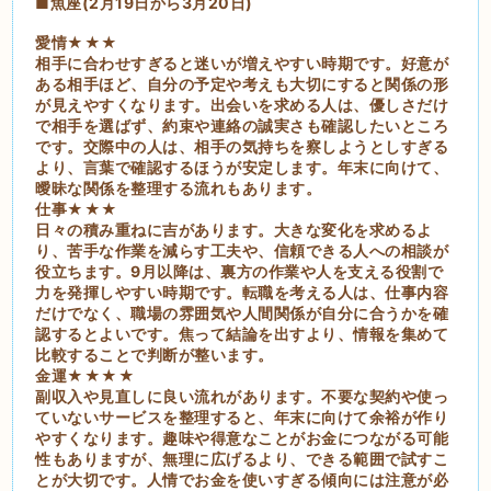
■魚座(2月19日から3月20日)
愛情★★★
相手に合わせすぎると迷いが増えやすい時期です。好意が
ある相手ほど、自分の予定や考えも大切にすると関係の形
が見えやすくなります。出会いを求める人は、優しさだけ
で相手を選ばず、約束や連絡の誠実さも確認したいところ
です。交際中の人は、相手の気持ちを察しようとしすぎる
より、言葉で確認するほうが安定します。年末に向けて、
曖昧な関係を整理する流れもあります。
仕事★★★
日々の積み重ねに吉があります。大きな変化を求めるよ
り、苦手な作業を減らす工夫や、信頼できる人への相談が
役立ちます。9月以降は、裏方の作業や人を支える役割で
力を発揮しやすい時期です。転職を考える人は、仕事内容
だけでなく、職場の雰囲気や人間関係が自分に合うかを確
認するとよいです。焦って結論を出すより、情報を集めて
比較することで判断が整います。
金運★★★★
副収入や見直しに良い流れがあります。不要な契約や使っ
ていないサービスを整理すると、年末に向けて余裕が作り
やすくなります。趣味や得意なことがお金につながる可能
性もありますが、無理に広げるより、できる範囲で試すこ
とが大切です。人情でお金を使いすぎる傾向には注意が必