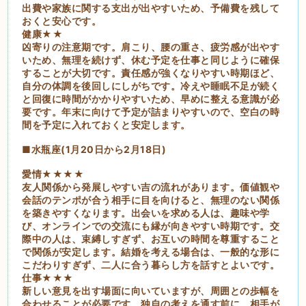
出費や家族に関する支出が出やすいため、予備費を残して
おくと安心です。
健康★★
凶寄りの注意期です。肩こり、腰の重さ、疲労感が出やす
いため、無理を続けず、休む予定を仕事と同じように確保
することが大切です。責任感が強くなりやすい時期ほど、
自分の体調を後回しにしがちです。冷えや睡眠不足が続く
と回復に時間がかかりやすいため、早めに整える意識が必
要です。年末に向けて予定が詰まりやすいので、空白の時
間を予定に入れておくと安定します。
■水瓶座(1月20日から2月18日)
愛情★★★★
友人関係から発展しやすい吉の流れがあります。価値観や
会話のテンポが合う相手に目を向けると、無理のない関係
を築きやすくなります。出会いを求める人は、趣味や学
び、オンラインでの交流にも縁が向きやすい時期です。交
際中の人は、束縛しすぎず、お互いの時間を尊重すること
で関係が安定します。結婚を考える場合は、一般的な形に
こだわりすぎず、二人に合う暮らし方を話すとよいです。
仕事★★★
新しい意見を出す場面に向いていますが、周囲との歩幅を
合わせることが必要です。独自の考えを通す前に、相手が