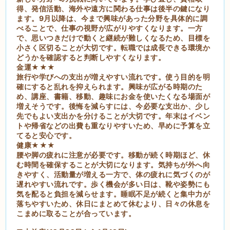
得、発信活動、海外や遠方に関わる仕事は後半の鍵になり
ます。9月以降は、今まで興味があった分野を具体的に調
べることで、仕事の視野が広がりやすくなります。一方
で、思いつきだけで動くと継続が難しくなるため、目標を
小さく区切ることが大切です。転職では成長できる環境か
どうかを確認すると判断しやすくなります。
金運★★★
旅行や学びへの支出が増えやすい流れです。使う目的を明
確にすると乱れを抑えられます。興味が広がる時期のた
め、講座、書籍、移動、趣味にお金を使いたくなる場面が
増えそうです。後悔を減らすには、今必要な支出か、少し
先でもよい支出かを分けることが大切です。年末はイベン
トや帰省などの出費も重なりやすいため、早めに予算を立
てると安心です。
健康★★★
腰や脚の疲れに注意が必要です。移動が続く時期ほど、休
む時間を確保することが大切になります。気持ちが外へ向
きやすく、活動量が増える一方で、体の疲れに気づくのが
遅れやすい流れです。歩く機会が多い日は、靴や姿勢にも
気を配ると負担を減らせます。睡眠不足が続くと集中力が
落ちやすいため、休日にまとめて休むより、日々の休息を
こまめに取ることが合っています。