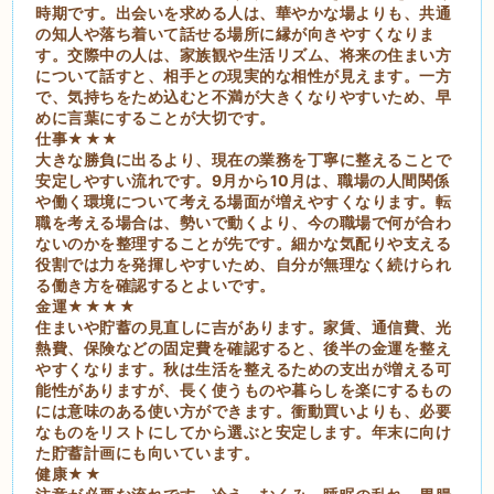
時期です。出会いを求める人は、華やかな場よりも、共通
の知人や落ち着いて話せる場所に縁が向きやすくなりま
す。交際中の人は、家族観や生活リズム、将来の住まい方
について話すと、相手との現実的な相性が見えます。一方
で、気持ちをため込むと不満が大きくなりやすいため、早
めに言葉にすることが大切です。
仕事★★★
大きな勝負に出るより、現在の業務を丁寧に整えることで
安定しやすい流れです。9月から10月は、職場の人間関係
や働く環境について考える場面が増えやすくなります。転
職を考える場合は、勢いで動くより、今の職場で何が合わ
ないのかを整理することが先です。細かな気配りや支える
役割では力を発揮しやすいため、自分が無理なく続けられ
る働き方を確認するとよいです。
金運★★★★
住まいや貯蓄の見直しに吉があります。家賃、通信費、光
熱費、保険などの固定費を確認すると、後半の金運を整え
やすくなります。秋は生活を整えるための支出が増える可
能性がありますが、長く使うものや暮らしを楽にするもの
には意味のある使い方ができます。衝動買いよりも、必要
なものをリストにしてから選ぶと安定します。年末に向け
た貯蓄計画にも向いています。
健康★★