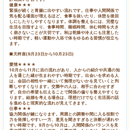
健康★★★
緊張が続くと胃腸に出やすい流れです。仕事や人間関係で
気を配る場面が増えるほど、食事を抜いたり、休憩を後回
しにしたりしやすくなります。体調を整えるには、完璧な
生活を目指すより、食事時間、睡眠時間、休む時間を大き
く崩さないことが大切です。秋は乾燥や冷えにも注意した
い時期です。軽い運動や入浴で体をゆるめる習慣が役立ち
ます。
■天秤座(9月23日から10月23日)
愛情★★★★
10月から11月に吉の流れがあり、人からの紹介や共通の知
人を通じた縁が生まれやすい時期です。出会いを求める人
は、会話の相性や一緒にいて無理がないかを見ていくと判
断しやすくなります。交際中の人は、相手に合わせすぎ
ず、自分の希望も伝えることで関係の偏りを整えやすくな
ります。結婚を考える場合は、理想だけでなく生活面の話
を進めると現実的な流れが見えてきます。
仕事★★★
協力関係が鍵になります。周囲との調整や間に入る役割で
力を発揮しやすい一方、意見を聞きすぎると決断が遅れや
すい時期です。9月から10月は、人間関係のバランスを見