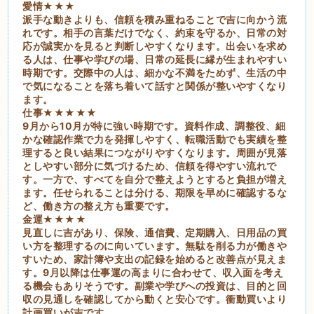
愛情★★★
派手な動きよりも、信頼を積み重ねることで吉に向かう流
れです。相手の言葉だけでなく、約束を守るか、日常の対
応が誠実かを見ると判断しやすくなります。出会いを求め
る人は、仕事や学びの場、日常の延長に縁が生まれやすい
時期です。交際中の人は、細かな不満をためず、生活の中
で気になることを落ち着いて話すと関係が整いやすくなり
ます。
仕事★★★★★
9月から10月が特に強い時期です。資料作成、調整役、細
かな確認作業で力を発揮しやすく、転職活動でも実績を整
理すると良い結果につながりやすくなります。周囲が見落
としやすい部分に気づけるため、信頼を得やすい流れで
す。一方で、すべてを自分で整えようとすると負担が増え
ます。任せられることは分ける、期限を早めに確認するな
ど、働き方の整え方も重要です。
金運★★★★
見直しに吉があり、保険、通信費、定期購入、日用品の買
い方を整理するのに向いています。無駄を削る力が働きや
すいため、家計簿や支出の記録を始めると改善点が見えま
す。9月以降は仕事運の高まりに合わせて、収入面を考え
る機会もありそうです。副業や学びへの投資は、目的と回
収の見通しを確認してから動くと安心です。衝動買いより
計画買いが吉です。