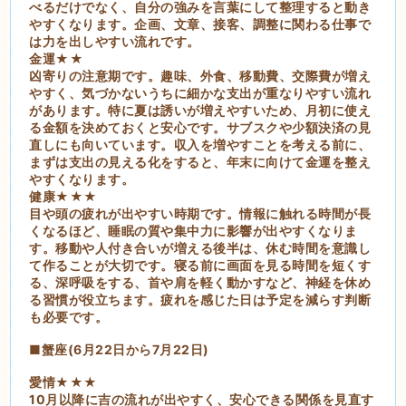
べるだけでなく、自分の強みを言葉にして整理すると動き
やすくなります。企画、文章、接客、調整に関わる仕事で
は力を出しやすい流れです。
金運★★
凶寄りの注意期です。趣味、外食、移動費、交際費が増え
やすく、気づかないうちに細かな支出が重なりやすい流れ
があります。特に夏は誘いが増えやすいため、月初に使え
る金額を決めておくと安心です。サブスクや少額決済の見
直しにも向いています。収入を増やすことを考える前に、
まずは支出の見える化をすると、年末に向けて金運を整え
やすくなります。
健康★★★
目や頭の疲れが出やすい時期です。情報に触れる時間が長
くなるほど、睡眠の質や集中力に影響が出やすくなりま
す。移動や人付き合いが増える後半は、休む時間を意識し
て作ることが大切です。寝る前に画面を見る時間を短くす
る、深呼吸をする、首や肩を軽く動かすなど、神経を休め
る習慣が役立ちます。疲れを感じた日は予定を減らす判断
も必要です。
■蟹座(6月22日から7月22日)
愛情★★★
10月以降に吉の流れが出やすく、安心できる関係を見直す