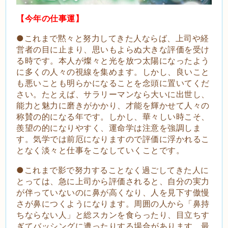
【今年の仕事運】
●これまで黙々と努力してきた人ならば、上司や経
営者の目に止まり、思いもよらぬ大きな評価を受け
る時です。本人が燦々と光を放つ太陽になったよう
に多くの人々の視線を集めます。しかし、良いこと
も悪いことも明らかになることを念頭に置いてくだ
さい。たとえば、サラリーマンなら大いに出世し、
能力と魅力に磨きがかかり、才能を輝かせて人々の
称賛の的になる年です。しかし、華々しい時こそ、
羨望の的になりやすく、運命学は注意を強調しま
す。気学では前厄になりますので評価に浮かれるこ
となく淡々と仕事をこなしていくことです。
●これまで影で努力することなく過ごしてきた人に
とっては、急に上司から評価されると、自分の実力
が伴っていないのに鼻が高くなり、人を見下す傲慢
さが鼻につくようになります。周囲の人から「鼻持
ちならない人」と総スカンを食らったり、目立ちす
ぎてバッシングに遭ったりする場合があります。最