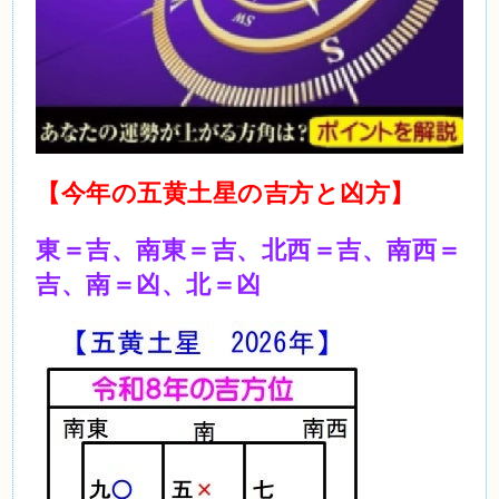
【今年の五黄土星の吉方と凶方】
東＝吉、南東＝吉、北西＝吉、南西＝
吉、南＝凶、北＝凶