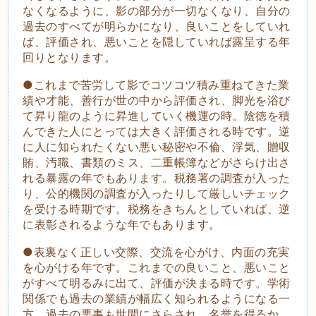
なくなるように、影の部分が一切なくなり、自分の
過去のすべてが明らかになり、良いことをしていれ
ば、評価され、悪いことを隠していれば露呈する年
回りとなります。
●これまで苦労して影でコツコツ積み重ねてきた業
績や才能、善行が世の中から評価され、脚光を浴び
て昇り龍のように昇進していく機運の時。陰徳を積
んできた人にとっては大きく評価される時です。逆
に人に知られたくない悪い秘密や不倫、浮気、贈収
賄、汚職、書類のミス、二重帳簿などがさらけ出さ
れる暴露の年でもあります。税務署の調査が入った
り、公的機関の調査が入ったりして厳しいチェック
を受ける時期です。税務をきちんとしていれば、逆
に表彰されるような年でもあります。
●表裏なく正しい交際、交流を心がけ、内面の充実
を心がける年です。これまでの良いこと、悪いこと
がすべて明るみに出て、評価が決まる時です。学術
関係でも過去の業績が幅広く知られるようになる一
方、過去の悪事も世間にさらされ、名誉を得るか、