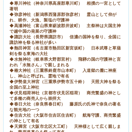
◆寒川神社（神奈川県高座郡寒川町） 相撲の一宮として
著明
◆弥彦神社（新潟県西蒲原郡弥彦村） 霊山として仰が
れ、耕作、大漁、製塩の守護神
◆高瀬神社（富山県東砺波郡井波町） 主祭神は大国主神
で越中国の発展の守護神
◆諏訪大社（長野県諏訪市） 信濃の国神を祭り、全国に
諏訪神を祭る神社が多い
◆熱田神宮（名古屋市熱田区新宮坂町） 日本武尊と草薙
剣を祭る東海の大社
◆水無神社（岐阜県大野郡宮村） 飛騨の国の守護神と言
われ「水無さん」で親しまれる
◆椿大神社（三重県鈴鹿市山本町） 入道獄の麓に神座
し、神山と呼ばれ、霊地で有名
◆伊勢皇大神宮（三重県伊勢市五十鈴） 天照大神を祭る
全国の至上神社
◆伏見稲荷神社（京都市伏見区稲荷） 商売繁盛の神とし
て多種の商売人から崇拝大
◆春日大社（奈良県春日町） 藤原氏の氏神で奈良の著名
な観光地の一つ
◆住吉大社（大阪市住吉区住吉町） 航海守護、商売繁盛
の神として有名
◆天満宮（大阪市北区大工町） 天神様として広く親しま
れ、菅原道真公を祭って有名