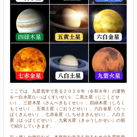
ここでは、九星気学で見る２０２６年（令和８年）の運勢
を一白水星(いっぱくすいせい)、二黒土星（じこくどせ
い）、三碧木星（さんぺきもくせい）、四緑木星（しろく
もくせい）、五黄土星（ごおうどせい）、六白金星（ろっ
ぱくきんせい）、七赤金星（しちせききんせい）、八白土
星（はっぱくどせい）、九紫火星（きゅうしかせい）の順
で紹介していきます。
引っ越しや旅行など、本格的な吉方を知るための九星気学