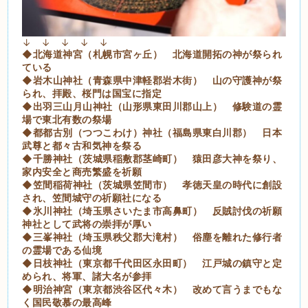
↓ ↓ ↓ ↓ ↓
◆北海道神宮（札幌市宮ヶ丘） 北海道開拓の神が祭られ
ている
◆岩木山神社（青森県中津軽郡岩木街） 山の守護神が祭
られ、拝殿、桜門は国宝に指定
◆出羽三山月山神社（山形県東田川郡山上） 修験道の霊
場で東北有数の祭場
◆都都古別（つつこわけ）神社（福島県東白川郡） 日本
武尊と都々古和気神を祭る
◆千勝神社（茨城県稲敷郡茎崎町） 猿田彦大神を祭り、
家内安全と商売繁盛を祈願
◆笠間稲荷神社（茨城県笠間市） 孝徳天皇の時代に創設
され、笠間城守の祈願社になる
◆氷川神社（埼玉県さいたま市高鼻町） 反賊討伐の祈願
神社として武将の崇拝が厚い
◆三峯神社（埼玉県秩父郡大滝村） 俗塵を離れた修行者
の霊場である仙境
◆日枝神社（東京都千代田区永田町） 江戸城の鎮守と定
められ、将軍、諸大名が参拝
◆明治神宮（東京都渋谷区代々木） 改めて言うまでもな
く国民敬慕の最高峰