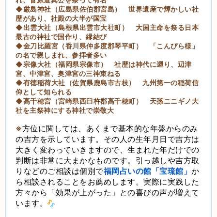
◆厳島神社（広島県佐伯郡宮島） 世界遺産で輝かしい社
歴があり、社殿の大半が国宝
◆出雲大社（島根県出雲市大社町） 大国主命を祭る日本
最古の神社で国作り、縁結び
◆金刀比羅宮（香川県仲多度郡琴平町） 「こんぴら様」
の名で親しまれ、参拝者多い
◆宗像大社（福岡県宗像市） 社歴は神代に遡り、辺津
宮、中津宮、奥津宮の三神束ねる
◆有徳稲荷大社（佐賀県鹿島市古枝） 九州第一の稲荷信
仰として知られる
◆高千穂宮（宮崎県西臼杵郡高千穂町） 天孫ニニギノ大
社を主祭神にする神社で崇敬大
※
方位に関しては、あくまで基本的な年盤からのみ
の吉方を示しています。その人の生年月日で吉方は
大きく変わっていきますので、生まれた年だけでの
判断は非常に大まかなものです。引っ越しや吉方取
りなどのご相談は個別で
福岡占いの館「宝琉館」
か
ら相談されることをお薦めします。実際に実践した
方々から「効果が上がった」との喜びの声が増えて
います。