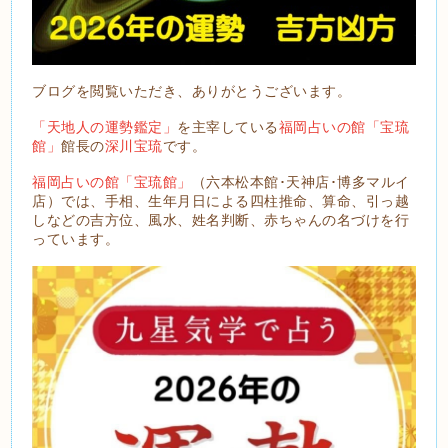
ブログを閲覧いただき、ありがとうございます。
「天地人の運勢鑑定」
を主宰している
福岡占いの館「宝琉
館」
館長の
深川宝琉
です。
福岡占いの館「宝琉館」
（六本松本館･天神店･博多マルイ
店）では、手相、生年月日による四柱推命、算命、引っ越
しなどの吉方位、風水、姓名判断、赤ちゃんの名づけを行
っています。