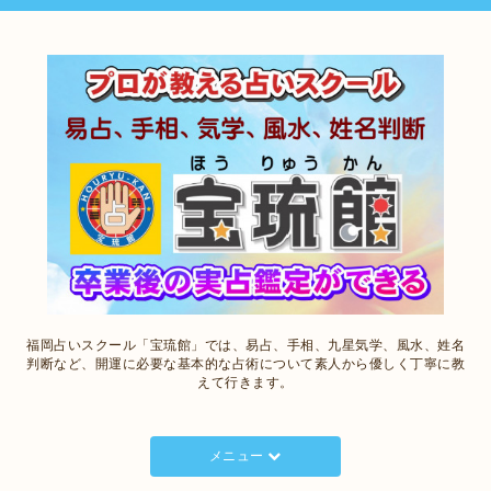
福岡占いスクール「宝琉館」では、易占、手相、九星気学、風水、姓名
判断など、開運に必要な基本的な占術について素人から優しく丁寧に教
えて行きます。
メニュー