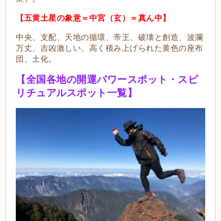
【五黄土星の象意＝中宮（玄）＝真ん中】
中央、支配、天地の循環、帝王、破壊と創造、波瀾
万丈、吉凶激しい、高く積み上げられた黄色の座布
団、土化。
【全国各地の開運パワースポット・スピ
リチュアルスポット一覧】