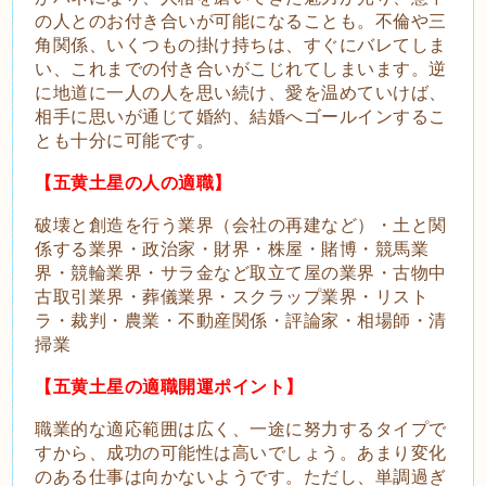
の人とのお付き合いが可能になることも。不倫や三
角関係、いくつもの掛け持ちは、すぐにバレてしま
い、これまでの付き合いがこじれてしまいます。逆
に地道に一人の人を思い続け、愛を温めていけば、
相手に思いが通じて婚約、結婚へゴールインするこ
とも十分に可能です。
【五黄土星の人の適職】
破壊と創造を行う業界（会社の再建など）・土と関
係する業界・政治家・財界・株屋・賭博・競馬業
界・競輪業界・サラ金など取立て屋の業界・古物中
古取引業界・葬儀業界・スクラップ業界・リスト
ラ・裁判・農業・不動産関係・評論家・相場師・清
掃業
【五黄土星の適職開運ポイント】
職業的な適応範囲は広く、一途に努力するタイプで
すから、成功の可能性は高いでしょう。あまり変化
のある仕事は向かないようです。ただし、単調過ぎ