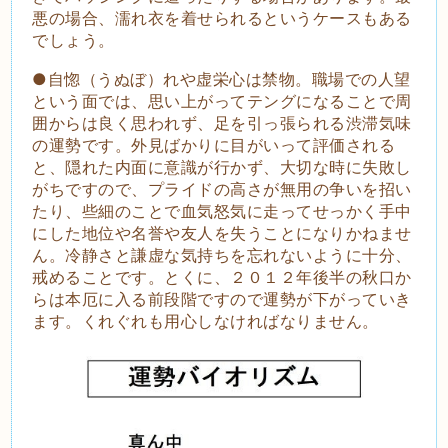
悪の場合、濡れ衣を着せられるというケースもある
でしょう。
●自惚（うぬぼ）れや虚栄心は禁物。職場での人望
という面では、思い上がってテングになることで周
囲からは良く思われず、足を引っ張られる渋滞気味
の運勢です。外見ばかりに目がいって評価される
と、隠れた内面に意識が行かず、大切な時に失敗し
がちですので、プライドの高さが無用の争いを招い
たり、些細のことで血気怒気に走ってせっかく手中
にした地位や名誉や友人を失うことになりかねませ
ん。冷静さと謙虚な気持ちを忘れないように十分、
戒めることです。とくに、２０１２年後半の秋口か
らは本厄に入る前段階ですので運勢が下がっていき
ます。くれぐれも用心しなければなりません。