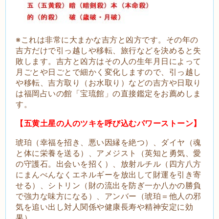
※これは非常に大まかな吉方と凶方です。その年の
吉方だけで引っ越しや移転、旅行などを決めると失
敗します。吉方と凶方はその人の生年月日によって
月ごとや日ごとで細かく変化しますので、引っ越し
や移転、吉方取り（お水取り）などの吉方や日取り
は福岡占いの館「宝琉館」の直接鑑定をお薦めしま
す。
【五黄土星の人のツキを呼び込むパワーストーン】
琥珀（幸福を招き、悪い因縁を絶つ）、ダイヤ（魂
と体に栄養を送る）、アメジスト（英知と勇気、愛
の守護石。出会いを招く）、放射ルチル（四方八方
にまんべんなくエネルギーを放出して財運を引き寄
せる）、シトリン（財の流出を防ぎ一か八かの勝負
で強力な味方になる）、アンバー（琥珀＝他人の邪
気を追い出し対人関係や健康長寿や精神安定に効
果）。