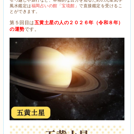
風水鑑定は
福岡占いの館「宝琉館」
で直接鑑定を受けるこ
とができます。
第５回目は
五黄土星の人の２０２６年（令和８年）
の運勢
です。