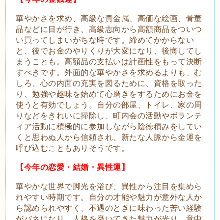
華やかさを求め、高級な貴金属、高価な絵画、骨董
品などに目が行き、高級志向から高額商品をついつ
い買ってしまいがちな時です。締めてかからない
と、後でお金のやりくりが大変になり、後悔してし
まうことも。高額品の支払いは計画性をもって決断
すべきです。外面的な華やかさを求めるよりも、む
しろ、心の内面の充実を図るために、資格を取った
り、勉強や趣味を始めて心磨きをするためにお金を
使うと有効でしょう。自分の部屋、トイレ、家の周
りなどをきれいに掃除し、町内会の活動やボランテ
ィア活動に積極的に参加しながら陰徳積みをしてい
くと思わぬ人から信頼され、新たな人脈から金運を
呼び込むこともありそうです。
【今年の恋愛・結婚・異性運】
華やかな世界で脚光を浴び、異性から注目を集めら
れやすい時期です。自分の才能や魅力が意外な人か
ら認められやすく、不遇のときに味わった苦い経験
がバネになり、人格を磨いてきた魅力が光り、意中