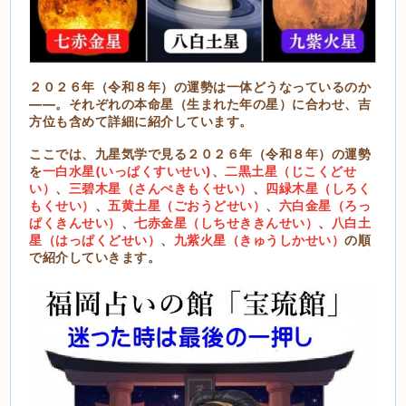
２０２６年（令和８年）の運勢は一体どうなっているのか
――。それぞれの本命星（生まれた年の星）に合わせ、吉
方位も含めて詳細に紹介しています。
ここでは、九星気学で見る２０２６年（令和８年）の運勢
を
一白水星(いっぱくすいせい)
、
二黒土星（じこくどせ
い）
、
三碧木星（さんぺきもくせい）
、
四緑木星（しろく
もくせい）
、
五黄土星（ごおうどせい）
、
六白金星（ろっ
ぱくきんせい）
、
七赤金星（しちせききんせい）
、
八白土
星（はっぱくどせい）
、
九紫火星（きゅうしかせい）
の順
で紹介していきます。