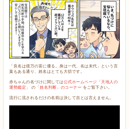
「良名は億万の富に優る。身は一代、名は末代」という言
葉もある通り、姓名はとても大切です。
赤ちゃんの名づけに関しては
公式ホームページ「天地人の
運勢鑑定」
の
「姓名判断」のコーナー
をご覧下さい。
流行に流されるだけの名前は決して吉とは言えません。